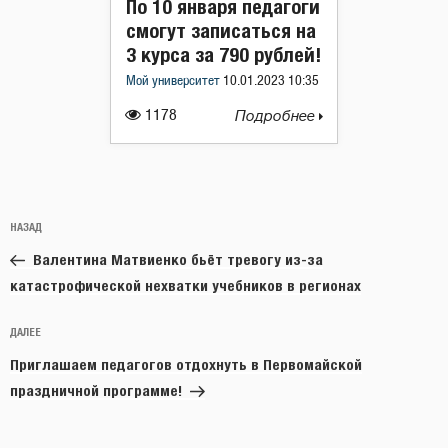
По 10 января педагоги
смогут записаться на
3 курса за 790 рублей!
Мой университет
10.01.2023 10:35
1178
Подробнее
Навигация
Предыдущая
НАЗАД
по
запись:
записям
Валентина Матвиенко бьёт тревогу из-за
катастрофической нехватки учебников в регионах
Следующая
ДАЛЕЕ
запись
Приглашаем педагогов отдохнуть в Первомайской
праздничной программе!