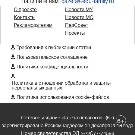
Напишите нам:
gazeta@edu-family.ru
О проекте
Новости МУ
Контакты
Новости МО
Рекламодателям
ПедСовет
Проекты

Требования к публикации статей

Пользовательское соглашение

Политика конфиденциальности

Политика в отношении обработки и защиты
персональных данных

Политика использования cookie-файлов
Сетевое издание «Газета педагогов» (6+)
+
6
зарегистрировано Роскомнадзором 14 декабря 2018 года
Номер свидетельства ЭЛ № ФС77-74596