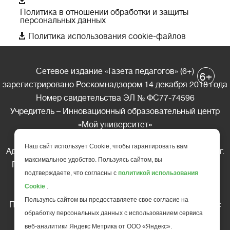
Политика в отношении обработки и защиты
персональных данных

Политика использования cookie-файлов
Сетевое издание «Газета педагогов» (6+)
+
6
зарегистрировано Роскомнадзором 14 декабря 2018 года
Номер свидетельства ЭЛ № ФС77-74596
Учредитель – Инновационный образовательный центр
«Мой университет»
Главный редактор – А.А. Ляшенко
Наш сайт использует Cookie, чтобы гарантировать вам
Адрес редакции: 185035 Россия, Республика Карелия, г.
максимальное удобство. Пользуясь сайтом, вы
Петрозаводск, ул. Фридриха Энгельса д.10, офис 211
подтверждаете, что согласны с
политикой использования
Телефон редакции: +7 (499) 685-10-45
Cookie
.
E-mail: gazeta@edu-family.ru
Пользуясь сайтом вы предоставляете свое согласие на
Перепечатка материалов газеты допускается только c
обработку персональных данных с использованием сервиса
письменного разрешения редакции
веб-аналитики Яндекс Метрика от ООО «Яндекс».