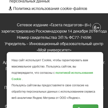
персональных данных

Политика использования cookie-файлов
Сетевое издание «Газета педагогов» (6+)
+
6
зарегистрировано Роскомнадзором 14 декабря 2018 года
Номер свидетельства ЭЛ № ФС77-74596
Учредитель – Инновационный образовательный центр
«Мой университет»
Главный редактор – А.А. Ляшенко
Наш сайт использует Cookie, чтобы гарантировать вам
Адрес редакции: 185035 Россия, Республика Карелия, г.
максимальное удобство. Пользуясь сайтом, вы
Петрозаводск, ул. Фридриха Энгельса д.10, офис 211
подтверждаете, что согласны с
политикой использования
Телефон редакции: +7 (499) 685-10-45
Cookie
.
E-mail: gazeta@edu-family.ru
Пользуясь сайтом вы предоставляете свое согласие на
Перепечатка материалов газеты допускается только c
обработку персональных данных с использованием сервиса
письменного разрешения редакции
веб-аналитики Яндекс Метрика от ООО «Яндекс».
Ссылка на «Газету педагогов» обязательна.
© АНО ДПО "Инновационный образовательный центр