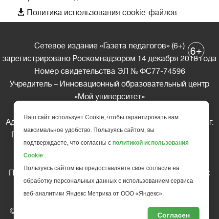

Политика использования cookie-файлов
Сетевое издание «Газета педагогов» (6+)
+
6
зарегистрировано Роскомнадзором 14 декабря 2018 года
Номер свидетельства ЭЛ № ФС77-74596
Учредитель – Инновационный образовательный центр
«Мой университет»
Главный редактор – А.А. Ляшенко
Наш сайт использует Cookie, чтобы гарантировать вам
Адрес редакции: 185035 Россия, Республика Карелия, г.
максимальное удобство. Пользуясь сайтом, вы
Петрозаводск, ул. Фридриха Энгельса д.10, офис 211
подтверждаете, что согласны с
политикой использования
Телефон редакции: +7 (499) 685-10-45
Cookie
.
E-mail: gazeta@edu-family.ru
Пользуясь сайтом вы предоставляете свое согласие на
Перепечатка материалов газеты допускается только c
обработку персональных данных с использованием сервиса
письменного разрешения редакции
веб-аналитики Яндекс Метрика от ООО «Яндекс».
Ссылка на «Газету педагогов» обязательна.
© АНО ДПО "Инновационный образовательный центр
Согласен