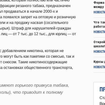
абака, который полностью или частично
Форма 
фракции резаного табака, предназначен
между 
л продаваться в начале 2000-х и
НОВОСТ
да появился запрет на оптовую и розничную
Что та
вели и на продажу насвая (сосательного
работа
о сырья). Штраф для нарушителей-граждан
НОВОСТИ
 лиц — от 7 тыс. до 12 тыс., для юрлиц — от
Открой
школе!
с добавлением никотина, которая не
НОВОСТИ
о могут быть как пакетики со смесью, так и
Курсы 
ют снюсом. Такие никотиносодержащие
на остановках общественного транспорта,
НОВОСТИ
имеют горького привкуса табака,
П
колы), что приводит к полному
Ст
Во