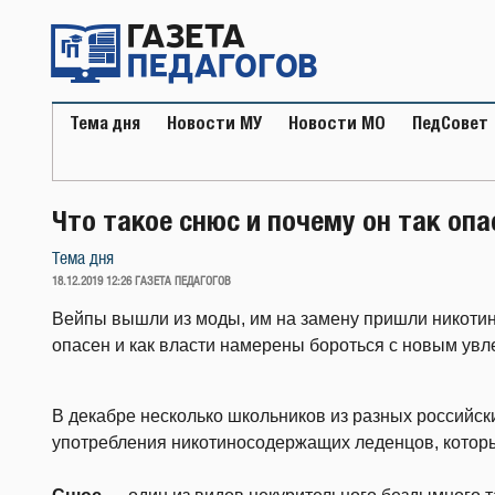
Перейти
к
содержимому
Тема дня
Новости МУ
Новости МО
ПедСовет
Что такое снюс и почему он так опа
Тема дня
ОПУБЛИКОВАНО
18.12.2019 12:26
ГАЗЕТА ПЕДАГОГОВ
Вейпы вышли из моды, им на замену пришли никоти
опасен и как власти намерены бороться с новым ув
В декабре несколько школьников из разных российск
употребления никотиносодержащих леденцов, котор