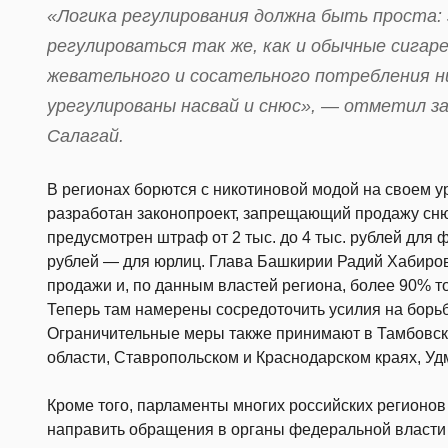
«Логика регулирования должна быть проста
регулироваться так же, как и обычные сигар
жевательного и сосательного потребления н
урегулированы насвай и снюс», — отметил з
Салагай.
В регионах борются с никотиновой модой на своем ур
разработан законопроект, запрещающий продажу сн
предусмотрен штраф от 2 тыс. до 4 тыс. рублей для ф
рублей — для юрлиц. Глава Башкирии Радий Хабиров
продажи и, по данным властей региона, более 90% т
Теперь там намерены сосредоточить усилия на борьб
Ограничительные меры также принимают в Тамбовско
области, Ставропольском и Краснодарском краях, Уд
Кроме того, парламенты многих российских регионо
направить обращения в органы федеральной власти