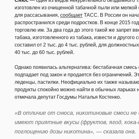
Снюс
— один из видов некурительного бездымного т
изготовлен из очищенной табачной пыли или мелкой 
для рассасывания,
сообщает
ТАСС. В России он нача
распространился среди подростков. В конце 2015 го
торговлю им. За два года до этого такой же запрет в
табака, изготовленного из табака, извести и другог
составил от 2 тыс. до 4 тыс. рублей, для должностных
40 тыс. до 60 тыс. рублей.
Однако появилась альтернатива: бестабачная смесь 
подпадает под закон и продается без ограничений. Эт
леденцы, пастилки. Неофициально их также называ
продукты спокойно можно найти в обычных ларьках 
отмечала депутат Госдумы Наталья Костенко.
«В отличие от снюса, никотиновые смеси не 
имеют приятные вкусы (фруктов, ягод, кока-
поглощению дозы никотина», — сказала она.