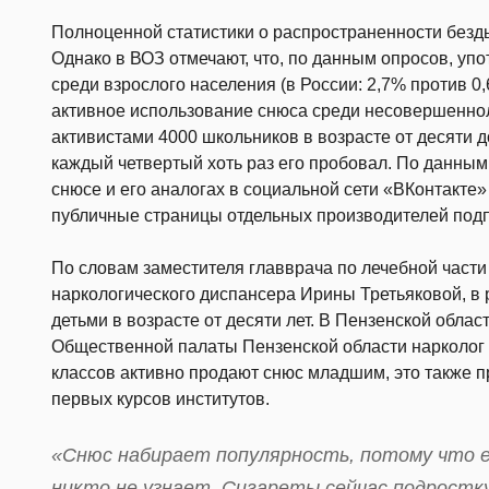
Полноценной статистики о распространенности безды
Однако в ВОЗ отмечают, что, по данным опросов, уп
среди взрослого населения (в России: 2,7% против 0
активное использование снюса среди несовершеннол
активистами 4000 школьников в возрасте от десяти до
каждый четвертый хоть раз его пробовал. По данны
снюсе и его аналогах в социальной сети «ВКонтакте» 
публичные страницы отдельных производителей подп
По словам заместителя главврача по лечебной части
наркологического диспансера Ирины Третьяковой, в 
детьми в возрасте от десяти лет. В Пензенской обла
Общественной палаты Пензенской области нарколог 
классов активно продают снюс младшим, это также п
первых курсов институтов.
«Снюс набирает популярность, потому что е
никто не узнает. Сигареты сейчас подростк