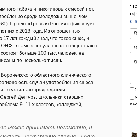
чт
много табака и никотиновых смесей нет.
оф
отребление среди молодежи выше, чем
ст
,6%). Проект «Трезвая Россия» фиксирует
етних с 2018 года. Из опрошенных
 17 лет каждый знал, что такое снюс, и
м ОНФ, в самых популярных сообществах о
состоят больше 100 тыс. человек, на
исаны по несколько тысяч.
 Воронежского областного клинического
регионе есть случаи употребления снюса
сти, отметил зампредседателя
Сергей Дегтярь, школьники старших
и с
роблема 9–11-х классов, колледжей,
го можно принимать незаметно, и
у купить достаточно сложно, нужно