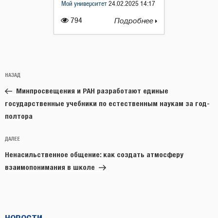
Мой университет
24.02.2025 14:17
794
Подробнее
Навигация
Предыдущая
НАЗАД
по
запись:
записям
Минпросвещения и РАН разработают единые
государственные учебники по естественным наукам за год-
полтора
Следующая
ДАЛЕЕ
запись
Ненасильственное общение: как создать атмосферу
взаимопонимания в школе