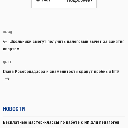
1461
Подробнее
Навигация
Предыдущая
НАЗАД
по
запись:
записям
Школьники смогут получить налоговый вычет за занятия
спортом
Следующая
ДАЛЕЕ
запись
Глава Рособрнадзора и знаменитости сдадут пробный ЕГЭ
НОВОСТИ
Бесплатные мастер-классы по работе с ИИ для педагогов