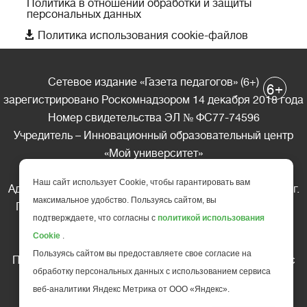
Политика в отношении обработки и защиты
персональных данных

Политика использования cookie-файлов
Сетевое издание «Газета педагогов» (6+)
+
6
зарегистрировано Роскомнадзором 14 декабря 2018 года
Номер свидетельства ЭЛ № ФС77-74596
Учредитель – Инновационный образовательный центр
«Мой университет»
Главный редактор – А.А. Ляшенко
Наш сайт использует Cookie, чтобы гарантировать вам
Адрес редакции: 185035 Россия, Республика Карелия, г.
максимальное удобство. Пользуясь сайтом, вы
Петрозаводск, ул. Фридриха Энгельса д.10, офис 211
подтверждаете, что согласны с
политикой использования
Телефон редакции: +7 (499) 685-10-45
Cookie
.
E-mail: gazeta@edu-family.ru
Пользуясь сайтом вы предоставляете свое согласие на
Перепечатка материалов газеты допускается только c
обработку персональных данных с использованием сервиса
письменного разрешения редакции
веб-аналитики Яндекс Метрика от ООО «Яндекс».
Ссылка на «Газету педагогов» обязательна.