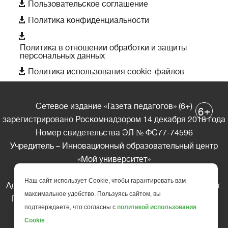

Пользовательское соглашение

Политика конфиденциальности

Политика в отношении обработки и защиты
персональных данных

Политика использования cookie-файлов
Сетевое издание «Газета педагогов» (6+)
+
6
зарегистрировано Роскомнадзором 14 декабря 2018 года
Номер свидетельства ЭЛ № ФС77-74596
Учредитель – Инновационный образовательный центр
«Мой университет»
Главный редактор – А.А. Ляшенко
Наш сайт использует Cookie, чтобы гарантировать вам
Адрес редакции: 185035 Россия, Республика Карелия, г.
максимальное удобство. Пользуясь сайтом, вы
Петрозаводск, ул. Фридриха Энгельса д.10, офис 211
подтверждаете, что согласны с
политикой использования
Телефон редакции: +7 (499) 685-10-45
Cookie
.
E-mail: gazeta@edu-family.ru