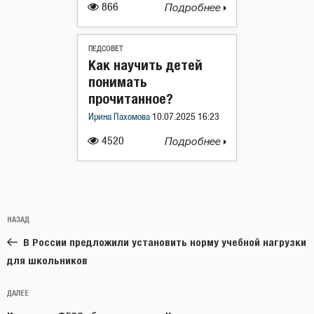
866
Подробнее
ПЕДСОВЕТ
Как научить детей
понимать
прочитанное?
Ирина Пахомова
10.07.2025 16:23
4520
Подробнее
Навигация
Предыдущая
НАЗАД
по
запись:
записям
В России предложили установить норму учебной нагрузки
для школьников
Следующая
ДАЛЕЕ
запись