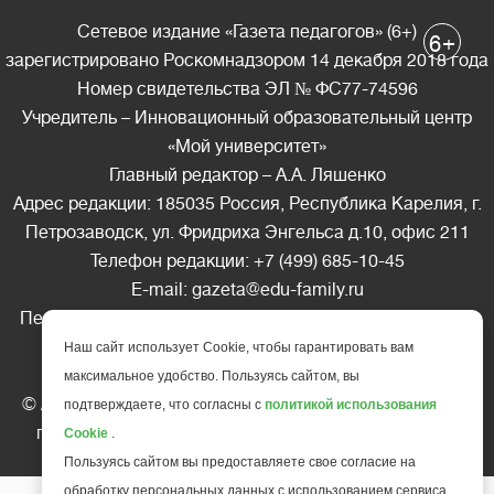
Сетевое издание «Газета педагогов» (6+)
+
6
зарегистрировано Роскомнадзором 14 декабря 2018 года
Номер свидетельства ЭЛ № ФС77-74596
Учредитель – Инновационный образовательный центр
«Мой университет»
Главный редактор – А.А. Ляшенко
Адрес редакции: 185035 Россия, Республика Карелия, г.
Петрозаводск, ул. Фридриха Энгельса д.10, офис 211
Телефон редакции: +7 (499) 685-10-45
E-mail: gazeta@edu-family.ru
Перепечатка материалов газеты допускается только c
письменного разрешения редакции
Наш сайт использует Cookie, чтобы гарантировать вам
Ссылка на «Газету педагогов» обязательна.
максимальное удобство. Пользуясь сайтом, вы
© АНО ДПО "Инновационный образовательный центр
подтверждаете, что согласны с
политикой использования
повышения квалификации и переподготовки "
Мой
Cookie
.
университет
", 2025
Пользуясь сайтом вы предоставляете свое согласие на
обработку персональных данных с использованием сервиса