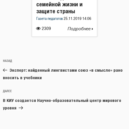
семейной жизни и
защите страны
Газета педагогов
25.11.2019 14:06
2309
Подробнее
Навигация
Предыдущая
НАЗАД
по
запись:
записям
Эксперт: найденный лингвистами союз «в смысле» рано
вносить в учебники
Следующая
ДАЛЕЕ
запись
В КИУ создается Научно-образовательный центр мирового
уровня