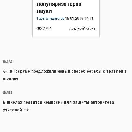
популяризаторов
науки
Газета педагогов
15.01.2019 14:11
2791
Подробнее
Навигация
Предыдущая
НАЗАД
по
запись:
записям
В Госдуме предложили новый способ борьбы с травлей в
школах
Следующая
ДАЛЕЕ
запись
В школах появятся комиссии для защиты авторитета
учителей