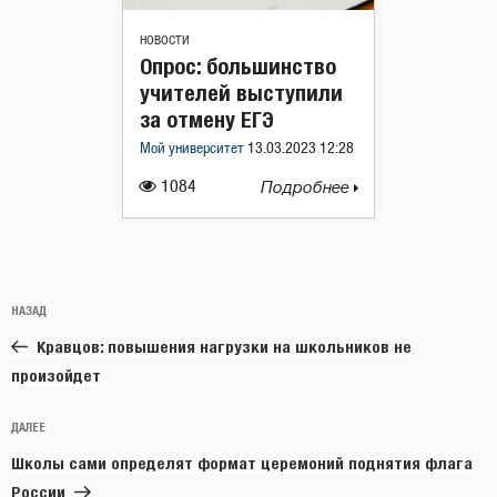
НОВОСТИ
Опрос: большинство
учителей выступили
за отмену ЕГЭ
Мой университет
13.03.2023 12:28
1084
Подробнее
Навигация
Предыдущая
НАЗАД
по
запись:
записям
Кравцов: повышения нагрузки на школьников не
произойдет
Следующая
ДАЛЕЕ
запись
Школы сами определят формат церемоний поднятия флага
России