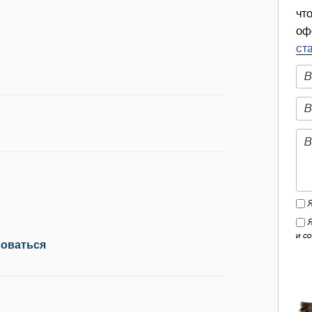
чт
оф
ст
и с
зоваться