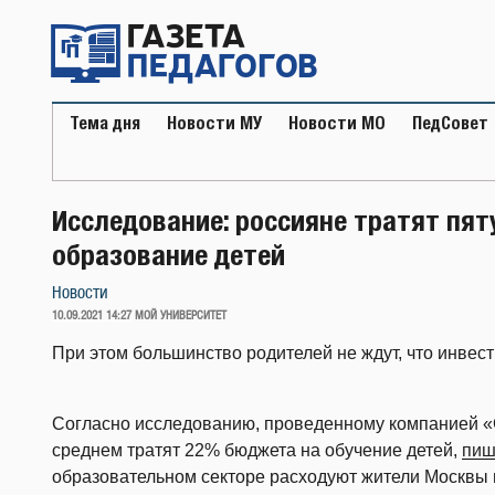
Перейти
к
содержимому
Тема дня
Новости МУ
Новости МО
ПедСовет
Исследование: россияне тратят пя
образование детей
Новости
ОПУБЛИКОВАНО
10.09.2021 14:27
МОЙ УНИВЕРСИТЕТ
При этом большинство родителей не ждут, что инвес
Согласно исследованию, проведенному компанией «
среднем тратят 22% бюджета на обучение детей,
пиш
образовательном секторе расходуют жители Москвы и