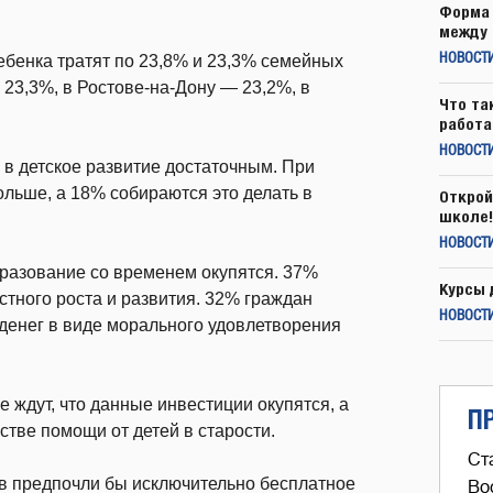
Форма 
между 
ебенка тратят по 23,8% и 23,3% семейных
НОВОСТ
23,3%, в Ростове-на-Дону — 23,2%, в
Что та
работа
НОВОСТИ
в детское развитие достаточным. При
ьше, а 18% собираются это делать в
Открой
школе!
НОВОСТИ
бразование со временем окупятся. 37%
Курсы 
остного роста и развития. 32% граждан
НОВОСТИ
денег в виде морального удовлетворения
е ждут, что данные инвестиции окупятся, а
П
стве помощи от детей в старости.
Ст
ов предпочли бы исключительно бесплатное
Во