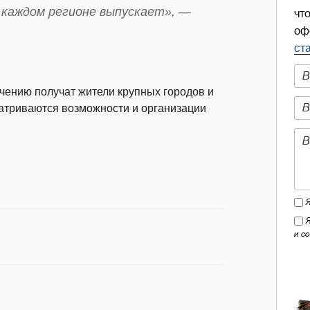
 каждом регионе выпускает», —
чт
оф
ст
учению получат жители крупных городов и
матриваются возможности и организации
и с