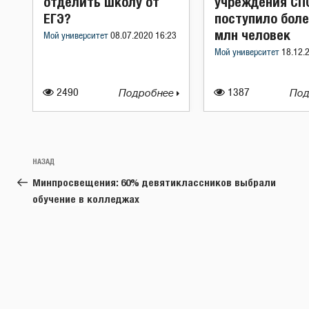
отделить школу от
учреждения СП
ЕГЭ?
поступило боле
млн человек
Мой университет
08.07.2020 16:23
Мой университет
18.12.
2490
Подробнее
1387
Под
Навигация
Предыдущая
НАЗАД
по
запись:
Минпросвещения: 60% девятиклассников выбрали
записям
обучение в колледжах