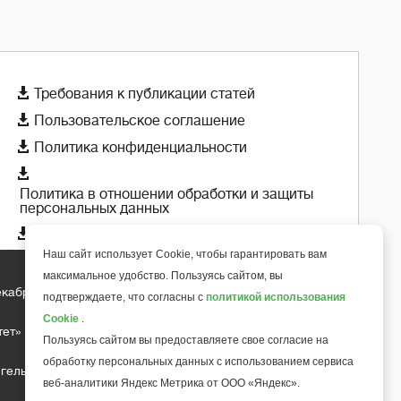

Требования к публикации статей

Пользовательское соглашение

Политика конфиденциальности

Политика в отношении обработки и защиты
персональных данных

Политика использования cookie-файлов
Наш сайт использует Cookie, чтобы гарантировать вам
максимальное удобство. Пользуясь сайтом, вы
екабря 2018 года
подтверждаете, что согласны с
политикой использования
+
6
Cookie
.
тет»
Пользуясь сайтом вы предоставляете свое согласие на
обработку персональных данных с использованием сервиса
гельса д.10, офис 211
веб-аналитики Яндекс Метрика от ООО «Яндекс».