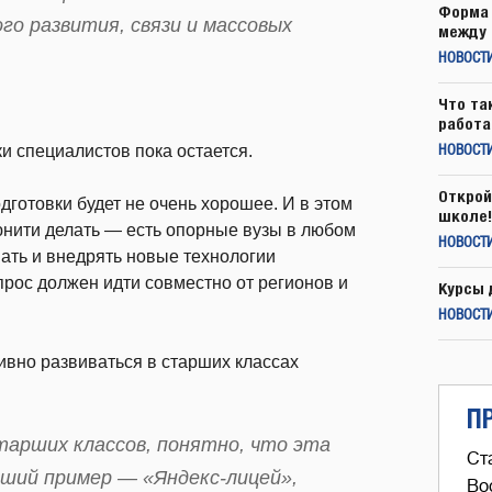
Форма 
го развития, связи и массовых
между 
НОВОСТ
Что та
работа
и специалистов пока остается.
НОВОСТИ
Открой
дготовки будет не очень хорошее. И в этом
школе!
ити делать — есть опорные вузы в любом
НОВОСТИ
ать и внедрять новые технологии
прос должен идти совместно от регионов и
Курсы 
НОВОСТИ
тивно развиваться в старших классах
П
тарших классов, понятно, что эта
Ст
роший пример — «Яндекс-лицей»,
Во