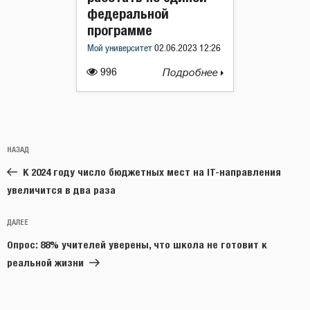
федеральной
программе
Мой университет
02.06.2023 12:26
996
Подробнее
Навигация
Предыдущая
НАЗАД
по
запись:
записям
К 2024 году число бюджетных мест на IT-направления
увеличится в два раза
Следующая
ДАЛЕЕ
запись
Опрос: 88% учителей уверены, что школа не готовит к
реальной жизни