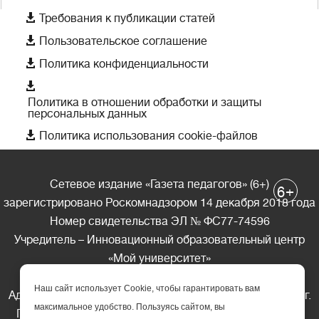

Требования к публикации статей

Пользовательское соглашение

Политика конфиденциальности

Политика в отношении обработки и защиты
персональных данных

Политика использования cookie-файлов
Сетевое издание «Газета педагогов» (6+)
+
6
зарегистрировано Роскомнадзором 14 декабря 2018 года
Номер свидетельства ЭЛ № ФС77-74596
Учредитель – Инновационный образовательный центр
«Мой университет»
Главный редактор – А.А. Ляшенко
Наш сайт использует Cookie, чтобы гарантировать вам
Адрес редакции: 185035 Россия, Республика Карелия, г.
максимальное удобство. Пользуясь сайтом, вы
Петрозаводск, ул. Фридриха Энгельса д.10, офис 211