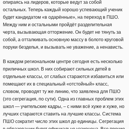
опираясь на лидеров, которые ведут за собой
остальных. Теперь каждый хорошо успевающий ученик
будет кандидатом «в одарённые», на переход в ПШО.
Между ним и остальными пройдёт разделительная
черта, вызывающая отторжение. Он будет не тянуть за
собой, а отталкивать основную массу в болото круговой
поруки безделья, и вызывать не уважение, а ненависть.
В каждом региональном центре сегодня есть несколько
приличных школ. В них собирают сильных детей в
отдельные классы, от слабых стараются избавиться или
помещают их в специальный «отстойный» класс,
словом, проводят ту же линию, что заявлена для ПШО
(это сегрегация, по сути). Одна из главных проблем этих
школ — учительские кадры, – с ними всё хуже и хуже, но
лучших стараются ставить на лучшие классы. Система
ПШО сократит число этих школ до единицы. Сегрегация
в образовании будет официально узаконена. Все прочие