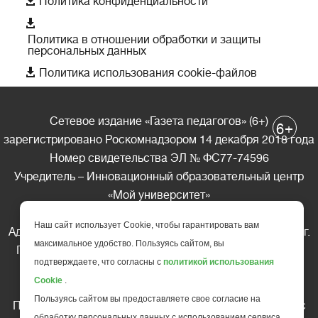

Политика конфиденциальности

Политика в отношении обработки и защиты
персональных данных

Политика использования cookie-файлов
Сетевое издание «Газета педагогов» (6+)
+
6
зарегистрировано Роскомнадзором 14 декабря 2018 года
Номер свидетельства ЭЛ № ФС77-74596
Учредитель – Инновационный образовательный центр
«Мой университет»
Главный редактор – А.А. Ляшенко
Наш сайт использует Cookie, чтобы гарантировать вам
Адрес редакции: 185035 Россия, Республика Карелия, г.
максимальное удобство. Пользуясь сайтом, вы
Петрозаводск, ул. Фридриха Энгельса д.10, офис 211
подтверждаете, что согласны с
политикой использования
Телефон редакции: +7 (499) 685-10-45
Cookie
.
E-mail: gazeta@edu-family.ru
Пользуясь сайтом вы предоставляете свое согласие на
Перепечатка материалов газеты допускается только c
обработку персональных данных с использованием сервиса