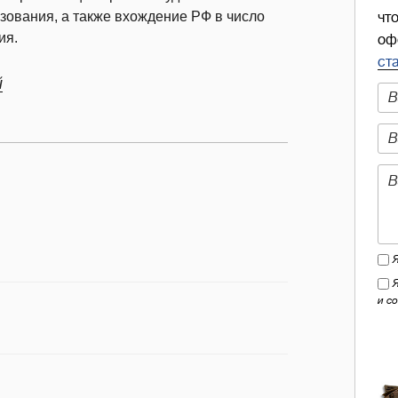
зования, а также вхождение РФ в число
чт
ия.
оф
ст
й
и с