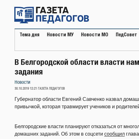
Перейти
к
содержимому
Тема дня
Новости МУ
Новости МО
ПедСовет
В Белгородской области власти н
задания
Новости
ОПУБЛИКОВАНО
30.10.2019 12:21
ГАЗЕТА ПЕДАГОГОВ
Губернатор области Евгений Савченко назвал дома
привычкой, которая травмирует учеников и родителе
Белгородские власти планируют отказаться от мног
домашних заданий. Об этом в соцсети
сообщил
глава