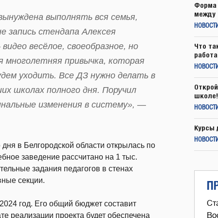
Форма 
между 
вынуждена выполнять вся семья,
НОВОСТ
е запись стендапа Алексея
видео весёлое, своеобразное, но
Что та
работа
ая многолетняя привычка, которая
НОВОСТИ
удем уходить. Все ДЗ нужно делать в
Открой
ших школах полного дня. Поручил
школе!
инальные изменения в систему», —
НОВОСТИ
Курсы 
НОВОСТИ
дня в Белгородской области открылась по
ебное заведение рассчитано на 1 тыс.
тельные задания педагогов в стенах
вные секции.
П
Ст
2024 год. Его общий бюджет составит
тате реализации проекта будет обеспечена
Во