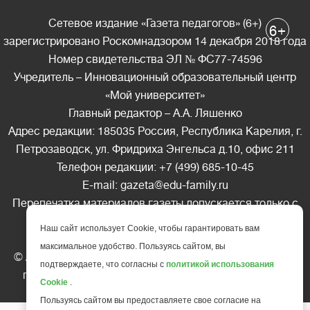
Сетевое издание «Газета педагогов» (6+)
+
6
зарегистрировано Роскомнадзором 14 декабря 2018 года
Номер свидетельства ЭЛ № ФС77-74596
Учредитель – Инновационный образовательный центр
«Мой университет»
Главный редактор – А.А. Ляшенко
Адрес редакции: 185035 Россия, Республика Карелия, г.
Петрозаводск, ул. Фридриха Энгельса д.10, офис 211
Телефон редакции: +7 (499) 685-10-45
E-mail: gazeta@edu-family.ru
Перепечатка материалов газеты допускается только c
письменного разрешения редакции
Наш сайт использует Cookie, чтобы гарантировать вам
Ссылка на «Газету педагогов» обязательна.
максимальное удобство. Пользуясь сайтом, вы
© АНО ДПО "Инновационный образовательный центр
подтверждаете, что согласны с
политикой использования
повышения квалификации и переподготовки "
Мой
Cookie
.
университет
", 2025
Пользуясь сайтом вы предоставляете свое согласие на