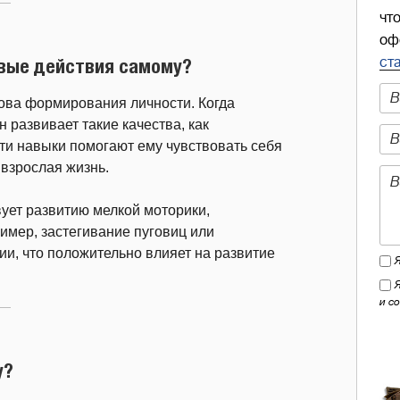
чт
оф
ст
овые действия самому?
ова формирования личности. Когда
н развивает такие качества, как
Эти навыки помогают ему чувствовать себя
 взрослая жизнь.
ует развитию мелкой моторики,
имер, застегивание пуговиц или
ии, что положительно влияет на развитие
и с
у?