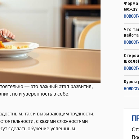
Форма 
между 
НОВОСТ
Что та
работа
НОВОСТИ
Открой
школе!
НОВОСТИ
Курсы 
тоятельно — это важный этап развития,
НОВОСТИ
ия, но и уверенность в себе.
радостным, так и вызывающим трудности.
П
стоятельности, с какими сложностями
огут сделать обучение успешным.
Ст
Во