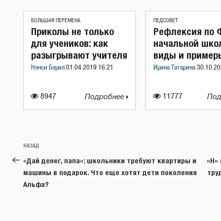
БОЛЬШАЯ ПЕРЕМЕНА
ПЕДСОВЕТ
Приколы не только
Рефлексия по 
для учеников: как
начальной шко
разыгрывают учителя
виды и пример
Нэнси Бэрил
01.04.2019 16:21
Ирина Татарина
30.10.20
8947
Подробнее
11777
Под
Навигация
Предыдущая
НАЗАД
по
запись:
«Дай денег, папа»: школьники требуют квартиры и
«Н»
записям
машины в подарок. Что еще хотят дети поколения
тру
Альфа?