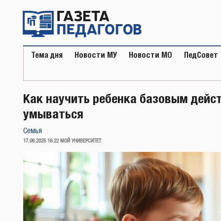
Перейти
к
содержимому
Тема дня
Новости МУ
Новости МО
ПедСовет
Как научить ребенка базовым дейст
умываться
Семья
ОПУБЛИКОВАНО
17.06.2025 16:22
МОЙ УНИВЕРСИТЕТ