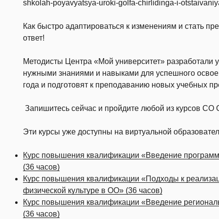
shkolah-poyavyatsya-uroki-golfa-chirlidinga-i-otstaivaniy
Как быстро адаптироваться к изменениям и стать пр
ответ!
Методисты Центра «Мой университет» разработали у
нужными знаниями и навыками для успешного осво
года и подготовят к преподаванию новых учебных пр
Запишитесь сейчас и пройдите любой из курсов СО 
Эти курсы уже доступны на виртуальной образовате
Курс повышения квалификации «Введение программ
(36 часов)
Курс повышения квалификации «Подходы к реализац
физической культуре в ОО» (36 часов)
Курс повышения квалификации «Введение региональ
(36 часов)