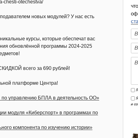
a-chesti-otechestva/
чт
оф
еподавателем новых модулей? У нас есть
ст
никальные курсы, которые обеспечат вас
ения обновлённой программы 2024-2025
едметов!
СКИДКОЙ всего за 690 рублей!
льной платформе Центра!
 по управлению БПЛА в деятельность ОО»
и с
ии модуля «Киберспорт» в программах по
ного компонента по изучению истории»