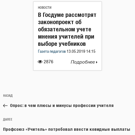
НОВОСТИ
В Госдуме рассмотрят
законопроект об
обязательном учете
мнения учителей при
выборе учебников
Газета педагогов
13.05.2019 14:15
2876
Подробнее
Навигация
Предыдущая
НАЗАД
по
запись:
записям
Опрос: в чем плюсы и минусы профессии учителя
Следующая
ДАЛЕЕ
запись
Профсоюз «Учитель» потребовал ввести ковидные выплаты