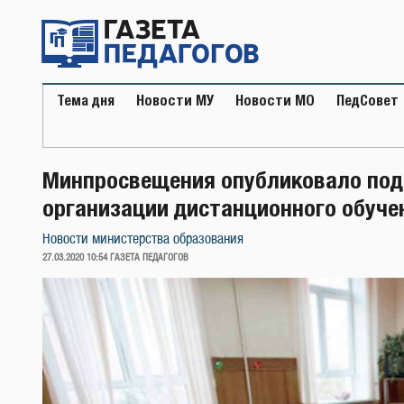
Перейти
к
содержимому
Тема дня
Новости МУ
Новости МО
ПедСовет
Минпросвещения опубликовало под
организации дистанционного обуче
Новости министерства образования
ОПУБЛИКОВАНО
27.03.2020 10:54
ГАЗЕТА ПЕДАГОГОВ