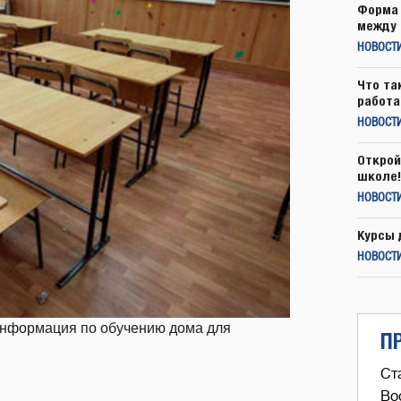
Форма 
между 
НОВОСТ
Что та
работа
НОВОСТИ
Открой
школе!
НОВОСТИ
Курсы 
НОВОСТИ
нформация по обучению дома для
П
Ст
Во