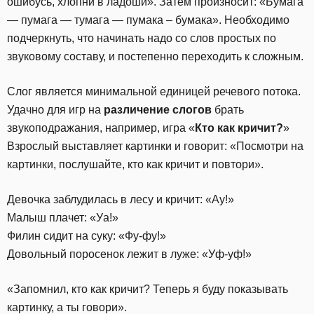
ошибусь, хлопни в ладоши». Затем произносит: «Бумага
— пумага — тумага — пумака – бумака». Необходимо
подчеркнуть, что начинать надо со слов простых по
звуковому составу, и постепенно переходить к сложным.
Слог является минимальной единицей речевого потока.
Удачно для игр на
различение слогов
брать
звукоподражания, например, игра «
Кто как кричит?
»
Взрослый выставляет картинки и говорит: «Посмотри на
картинки, послушайте, кто как кричит и повтори».
Девочка заблудилась в лесу и кричит: «Ау!»
Малыш плачет: «Уа!»
Филин сидит на суку: «Фу-фу!»
Довольный поросенок лежит в луже: «Уф-уф!»
«Запомнил, кто как кричит? Теперь я буду показывать
картинку, а ты говори».