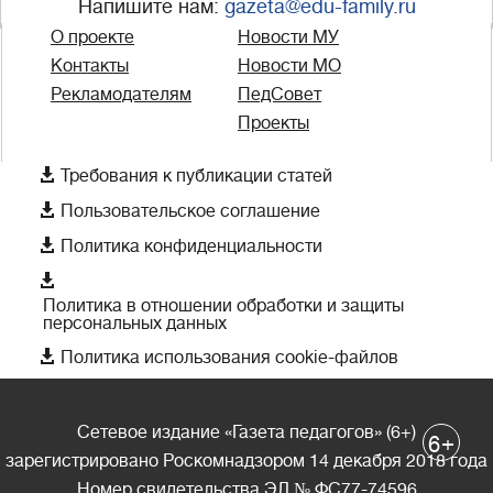
Напишите нам:
gazeta@edu-family.ru
О проекте
Новости МУ
Контакты
Новости МО
Рекламодателям
ПедСовет
Проекты

Требования к публикации статей

Пользовательское соглашение

Политика конфиденциальности

Политика в отношении обработки и защиты
персональных данных

Политика использования cookie-файлов
Сетевое издание «Газета педагогов» (6+)
+
6
зарегистрировано Роскомнадзором 14 декабря 2018 года
Номер свидетельства ЭЛ № ФС77-74596