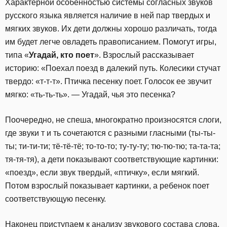
Характерной особенностью системы согласных звуков
русского языка является наличие в ней пар твердых и
мягких звуков. Их дети должны хорошо различать, тогда
им будет легче овладеть правописанием. Помогут игры,
типа «
Угадай, кто поет
». Взрослый рассказывает
историю: «Поехал поезд в далекий путь. Колесики стучат
твердо: «т-т-т». Птичка песенку поет. Голосок ее звучит
мягко: «ть-ть-ть». — Угадай, чья это песенка?
Поочередно, не спеша, многократно произносятся слоги,
где звуки т и ть сочетаются с разными гласными (ты-ты-
ты; ти-ти-ти; тё-тё-тё; то-то-то; ту-ту-ту; тю-тю-тю; та-та-та;
тя-тя-тя), а дети показывают соответствующие картинки:
«поезд», если звук твердый, «птичку», если мягкий.
Потом взрослый показывает картинки, а ребенок поет
соответствующую песенку.
Наконец приступаем к анализу звукового состава слова.