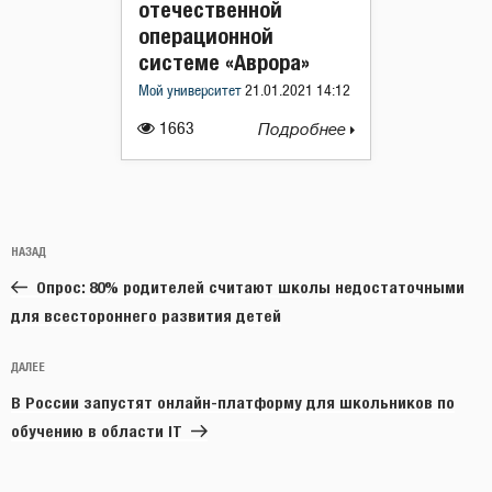
отечественной
операционной
системе «Аврора»
Мой университет
21.01.2021 14:12
1663
Подробнее
Навигация
Предыдущая
НАЗАД
по
запись:
записям
Опрос: 80% родителей считают школы недостаточными
для всестороннего развития детей
Следующая
ДАЛЕЕ
запись
В России запустят онлайн-платформу для школьников по
обучению в области IT