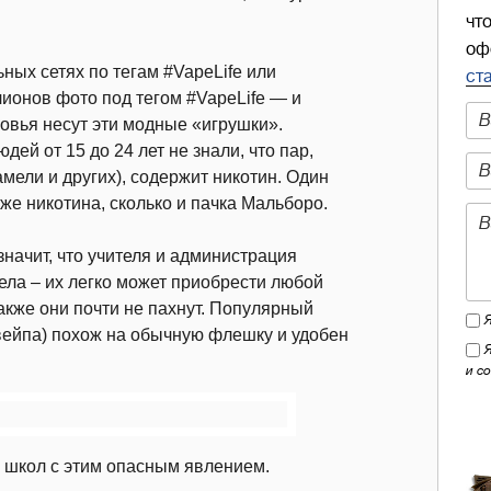
чт
оф
ных сетях по тегам #VapeLife или
ст
лионов фото под тегом #VapeLife — и
ровья несут эти модные «игрушки».
ей от 15 до 24 лет не знали, что пар,
мели и других), содержит никотин. Один
 же никотина, сколько и пачка Мальборо.
начит, что учителя и администрация
ела – их легко может приобрести любой
 также они почти не пахнут. Популярный
 вейпа) похож на обычную флешку и удобен
и с
 школ с этим опасным явлением.