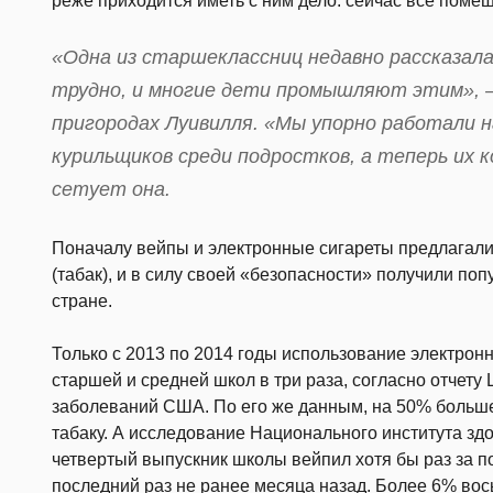
реже приходится иметь с ним дело: сейчас все поме
«Одна из старшеклассниц недавно рассказала
трудно, и многие дети промышляют этим», —
пригородах Луивилля. «Мы упорно работали 
курильщиков среди подростков, а теперь их 
сетует она.
Поначалу вейпы и электронные сигареты предлагалис
(табак), и в силу своей «безопасности» получили по
стране.
Только с 2013 по 2014 годы использование электрон
старшей и средней школ в три раза, согласно отчету
заболеваний США. По его же данным, на 50% больше
табаку. А исследование Национального института здо
четвертый выпускник школы вейпил хотя бы раз за по
последний раз не ранее месяца назад. Более 6% вос