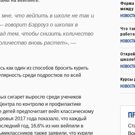
шаны на вейпинге.
Форма 
между 
 мне, что вейпить в школе не так и
НОВОСТ
 говорит Бэрроуз о школах в
Что та
над тем, чтобы снизить количество
работа
НОВОСТИ
количество вновь растет», —
Открой
школе!
НОВОСТИ
ь как один из способов бросить курить
пулярность среди подростков по всей
Курсы 
НОВОСТИ
ных сигарет выросло среди учеников
 Центра по контролю и профилактике
 детей предпочитает вейп классическому
П
ровья 2017 года показало, что каждый
следний год, 16,6% из них вейпили в
Ст
ьмиклассников также заявили, что курили
Во