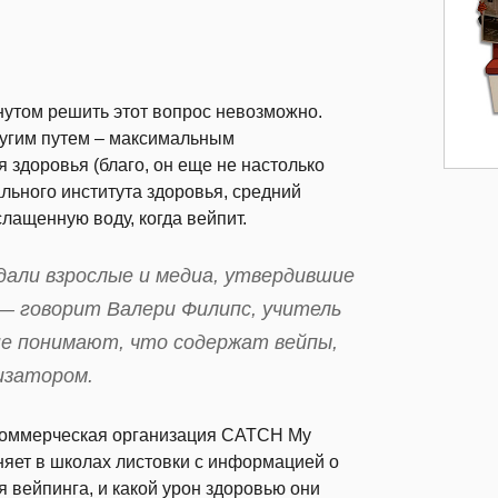
нутом решить этот вопрос невозможно.
угим путем – максимальным
здоровья (благо, он еще не настолько
льного института здоровья, средний
слащенную воду, когда вейпит.
дали взрослые и медиа, утвердившие
— говорит Валери Филипс, учитель
не понимают, что содержат вейпы,
изатором.
екоммерческая организация CATCH My
няет в школах листовки с информацией о
 вейпинга, и какой урон здоровью они