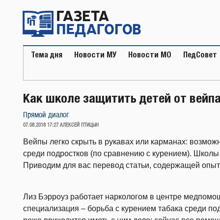
Перейти
к
содержимому
Тема дня
Новости МУ
Новости МО
ПедСовет
Как школе защитить детей от вейпа
Прямой диалог
ОПУБЛИКОВАНО
07.08.2018 17:27
АЛЕКСЕЙ ПТИЦЫН
Вейпы легко скрыть в рукавах или карманах: возмож
среди подростков (по сравнению с курением). Школ
Приводим для вас перевод статьи, содержащей опыт
Лиз Бэрроуз работает наркологом в центре медпомощ
специализация – борьба с курением табака среди по