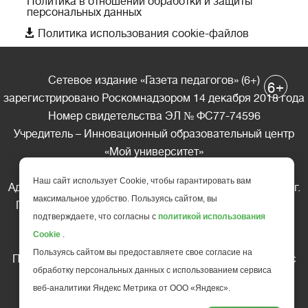
Политика в отношении обработки и защиты
персональных данных

Политика использования cookie-файлов
Сетевое издание «Газета педагогов» (6+)
+
6
зарегистрировано Роскомнадзором 14 декабря 2018 года
Номер свидетельства ЭЛ № ФС77-74596
Учредитель – Инновационный образовательный центр
«Мой университет»
Главный редактор – А.А. Ляшенко
Наш сайт использует Cookie, чтобы гарантировать вам
Адрес редакции: 185035 Россия, Республика Карелия, г.
максимальное удобство. Пользуясь сайтом, вы
Петрозаводск, ул. Фридриха Энгельса д.10, офис 211
подтверждаете, что согласны с
политикой использования
Телефон редакции: +7 (499) 685-10-45
Cookie
.
E-mail: gazeta@edu-family.ru
Пользуясь сайтом вы предоставляете свое согласие на
Перепечатка материалов газеты допускается только c
обработку персональных данных с использованием сервиса
письменного разрешения редакции
веб-аналитики Яндекс Метрика от ООО «Яндекс».
Ссылка на «Газету педагогов» обязательна.