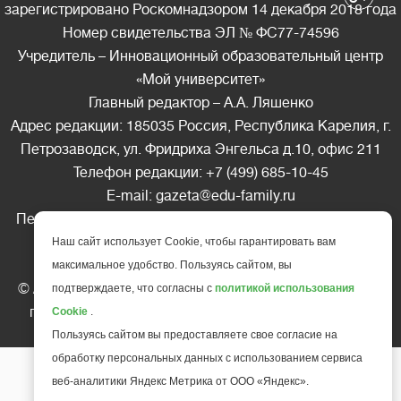
зарегистрировано Роскомнадзором 14 декабря 2018 года
Номер свидетельства ЭЛ № ФС77-74596
Учредитель – Инновационный образовательный центр
«Мой университет»
Главный редактор – А.А. Ляшенко
Адрес редакции: 185035 Россия, Республика Карелия, г.
Петрозаводск, ул. Фридриха Энгельса д.10, офис 211
Телефон редакции: +7 (499) 685-10-45
E-mail: gazeta@edu-family.ru
Перепечатка материалов газеты допускается только c
письменного разрешения редакции
Наш сайт использует Cookie, чтобы гарантировать вам
Ссылка на «Газету педагогов» обязательна.
максимальное удобство. Пользуясь сайтом, вы
© АНО ДПО "Инновационный образовательный центр
подтверждаете, что согласны с
политикой использования
повышения квалификации и переподготовки "
Мой
Cookie
.
университет
", 2025
Пользуясь сайтом вы предоставляете свое согласие на
обработку персональных данных с использованием сервиса
веб-аналитики Яндекс Метрика от ООО «Яндекс».