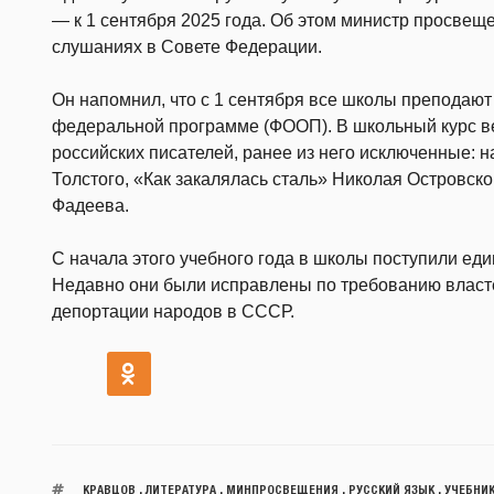
— к 1 сентября 2025 года. Об этом министр просве
слушаниях в Совете Федерации.
Он напомнил, что с 1 сентября все школы преподают 
федеральной программе (ФООП). В школьный курс ве
российских писателей, ранее из него исключенные: 
Толстого, «Как закалялась сталь» Николая Островск
Фадеева.
С начала этого учебного года в школы поступили еди
Недавно они были исправлены по требованию власте
депортации народов в СССР.
КРАВЦОВ
,
ЛИТЕРАТУРА
,
МИНПРОСВЕЩЕНИЯ
,
РУССКИЙ ЯЗЫК
,
УЧЕБНИ