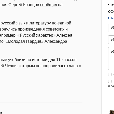
щения Сергей Кравцов
сообщил
на
чт
оф
ст
русский язык и литературу по единой
рнулись произведения советских и
например, «Русский характер» Алексея
ого, «Молодая гвардия» Александра
ные учебники по истории для 11 классов.
й Чечни, которым не понравилась глава о
и с
КИ