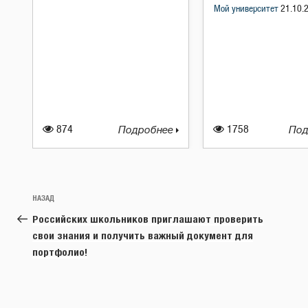
Мой университет
21.10.
874
Подробнее
1758
Под
Навигация
Предыдущая
НАЗАД
по
запись:
Российских школьников приглашают проверить
записям
свои знания и получить важный документ для
портфолио!