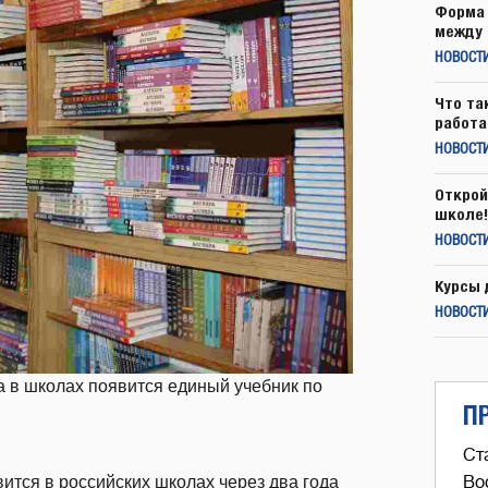
Форма 
между 
НОВОСТ
Что та
работа
НОВОСТИ
Открой
школе!
НОВОСТИ
Курсы 
НОВОСТИ
а в школах появится единый учебник по
П
Ст
ится в российских школах через два года
Во