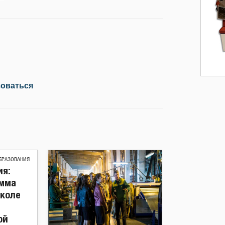
зоваться
БРАЗОВАНИЯ
я:
амма
школе
ой