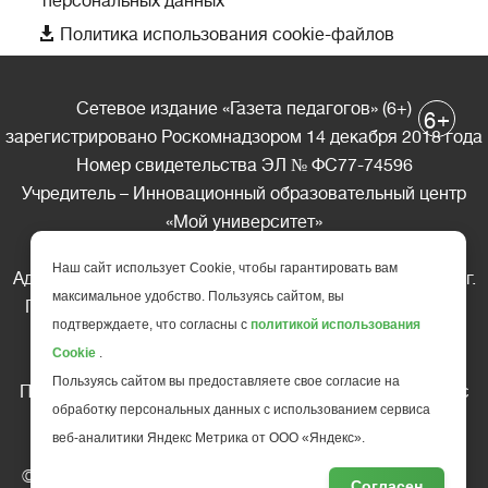
персональных данных

Политика использования cookie-файлов
Сетевое издание «Газета педагогов» (6+)
+
6
зарегистрировано Роскомнадзором 14 декабря 2018 года
Номер свидетельства ЭЛ № ФС77-74596
Учредитель – Инновационный образовательный центр
«Мой университет»
Главный редактор – А.А. Ляшенко
Наш сайт использует Cookie, чтобы гарантировать вам
Адрес редакции: 185035 Россия, Республика Карелия, г.
максимальное удобство. Пользуясь сайтом, вы
Петрозаводск, ул. Фридриха Энгельса д.10, офис 211
подтверждаете, что согласны с
политикой использования
Телефон редакции: +7 (499) 685-10-45
Cookie
.
E-mail: gazeta@edu-family.ru
Пользуясь сайтом вы предоставляете свое согласие на
Перепечатка материалов газеты допускается только c
обработку персональных данных с использованием сервиса
письменного разрешения редакции
веб-аналитики Яндекс Метрика от ООО «Яндекс».
Ссылка на «Газету педагогов» обязательна.
© АНО ДПО "Инновационный образовательный центр
Согласен