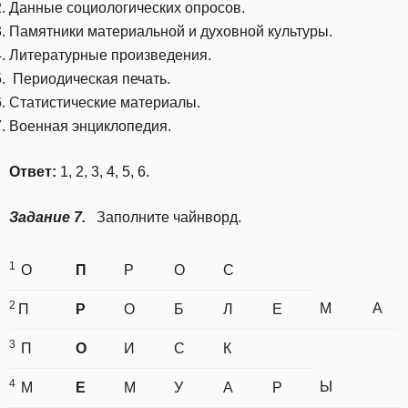
Данные социологических опросов.
Памятники материальной и духовной культуры.
Литературные произведения.
Периодическая печать.
Статистические материалы.
Военная энциклопедия.
Ответ:
1, 2, 3, 4, 5, 6.
Задание 7.
Заполните чайнворд.
1
О
П
Р
О
С
2
М
А
П
Р
О
Б
Л
Е
3
П
О
И
С
К
4
Ы
М
Е
М
У
А
Р