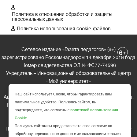

Политика в отношении обработки и защиты
персональных данных

Политика использования cookie-файлов
Сетевое издание «Газета педагогов» (6+)
+
6
зарегистрировано Роскомнадзором 14 декабря 2018 года
Номер свидетельства ЭЛ № ФС77-74596
Учредитель – Инновационный образовательный центр
«Мой университет»
Главный редактор – А.А. Ляшенко
Наш сайт использует Cookie, чтобы гарантировать вам
Адрес редакции: 185035 Россия, Республика Карелия, г.
максимальное удобство. Пользуясь сайтом, вы
Петрозаводск, ул. Фридриха Энгельса д.10, офис 211
подтверждаете, что согласны с
политикой использования
Телефон редакции: +7 (499) 685-10-45
Cookie
.
E-mail: gazeta@edu-family.ru
Пользуясь сайтом вы предоставляете свое согласие на
Перепечатка материалов газеты допускается только c
обработку персональных данных с использованием сервиса
письменного разрешения редакции