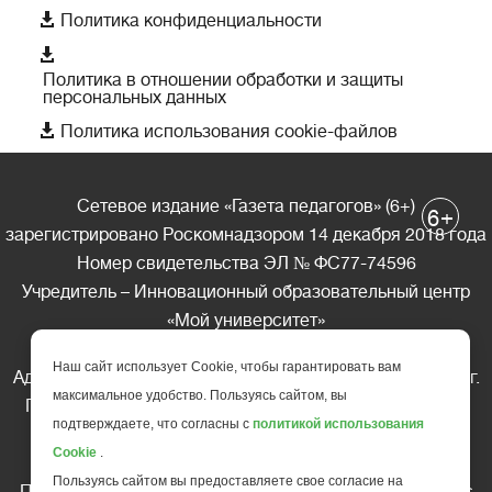

Политика конфиденциальности

Политика в отношении обработки и защиты
персональных данных

Политика использования cookie-файлов
Сетевое издание «Газета педагогов» (6+)
+
6
зарегистрировано Роскомнадзором 14 декабря 2018 года
Номер свидетельства ЭЛ № ФС77-74596
Учредитель – Инновационный образовательный центр
«Мой университет»
Главный редактор – А.А. Ляшенко
Наш сайт использует Cookie, чтобы гарантировать вам
Адрес редакции: 185035 Россия, Республика Карелия, г.
максимальное удобство. Пользуясь сайтом, вы
Петрозаводск, ул. Фридриха Энгельса д.10, офис 211
подтверждаете, что согласны с
политикой использования
Телефон редакции: +7 (499) 685-10-45
Cookie
.
E-mail: gazeta@edu-family.ru
Пользуясь сайтом вы предоставляете свое согласие на
Перепечатка материалов газеты допускается только c