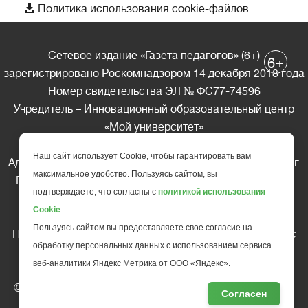

Политика использования cookie-файлов
Сетевое издание «Газета педагогов» (6+)
+
6
зарегистрировано Роскомнадзором 14 декабря 2018 года
Номер свидетельства ЭЛ № ФС77-74596
Учредитель – Инновационный образовательный центр
«Мой университет»
Главный редактор – А.А. Ляшенко
Наш сайт использует Cookie, чтобы гарантировать вам
Адрес редакции: 185035 Россия, Республика Карелия, г.
максимальное удобство. Пользуясь сайтом, вы
Петрозаводск, ул. Фридриха Энгельса д.10, офис 211
подтверждаете, что согласны с
политикой использования
Телефон редакции: +7 (499) 685-10-45
Cookie
.
E-mail: gazeta@edu-family.ru
Пользуясь сайтом вы предоставляете свое согласие на
Перепечатка материалов газеты допускается только c
обработку персональных данных с использованием сервиса
письменного разрешения редакции
веб-аналитики Яндекс Метрика от ООО «Яндекс».
Ссылка на «Газету педагогов» обязательна.
© АНО ДПО "Инновационный образовательный центр
Согласен
повышения квалификации и переподготовки "
Мой