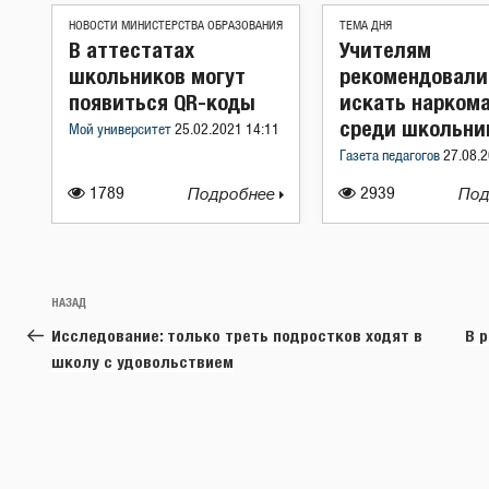
НОВОСТИ МИНИСТЕРСТВА ОБРАЗОВАНИЯ
ТЕМА ДНЯ
В аттестатах
Учителям
школьников могут
рекомендовали
появиться QR-коды
искать нарком
среди школьни
Мой университет
25.02.2021 14:11
Газета педагогов
27.08.2
1789
Подробнее
2939
Под
Навигация
Предыдущая
НАЗАД
по
запись:
Исследование: только треть подростков ходят в
В 
записям
школу с удовольствием