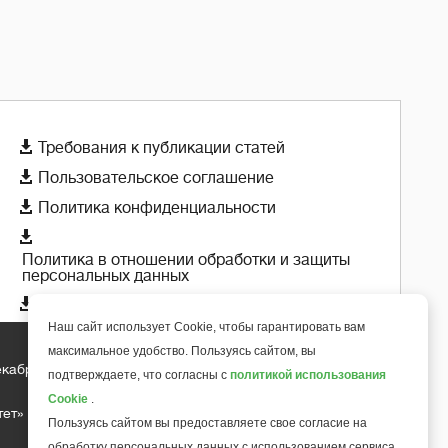

Требования к публикации статей

Пользовательское соглашение

Политика конфиденциальности

Политика в отношении обработки и защиты
персональных данных

Политика использования cookie-файлов
Наш сайт использует Cookie, чтобы гарантировать вам
максимальное удобство. Пользуясь сайтом, вы
екабря 2018 года
подтверждаете, что согласны с
политикой использования
+
6
Cookie
.
тет»
Пользуясь сайтом вы предоставляете свое согласие на
обработку персональных данных с использованием сервиса