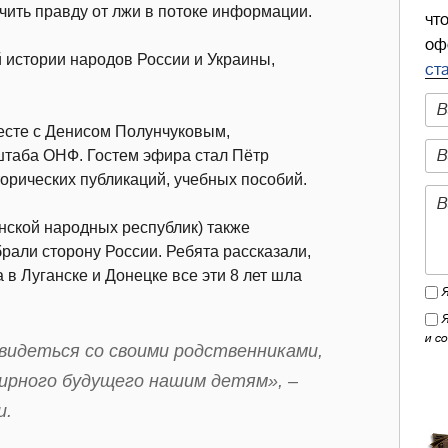
ичить правду от лжи в потоке информации.
чт
оф
 истории народов России и Украины,
ст
сте с Денисом Полунчуковым,
штаба ОНФ. Гостем эфира стал Пётр
торических публикаций, учебных пособий.
анской народных республик) также
рали сторону России. Ребята рассказали,
 в Луганске и Донецке все эти 8 лет шла
и с
видеться со своими родственниками,
 мирного будущего нашим детям»
, –
и.