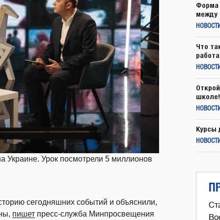
Форма 
между 
НОВОСТ
Что та
работа
НОВОСТИ
Открой
школе!
НОВОСТИ
Курсы 
НОВОСТИ
а Украине. Урок посмотрели 5 миллионов
П
сторию сегодняшних событий и объяснили,
Ст
ны,
пишет
пресс-служба Минпросвещения
Во