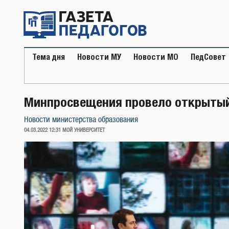
Перейти
к
содержимому
Тема дня
Новости МУ
Новости МО
ПедСовет
Минпросвещения провело открытый
Новости министерства образования
ОПУБЛИКОВАНО
04.03.2022 12:31
МОЙ УНИВЕРСИТЕТ