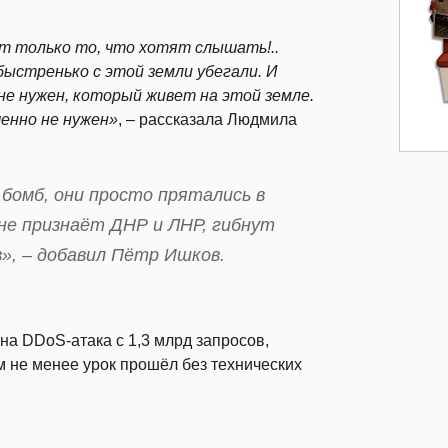
ат только то, что хотят слышать!..
быстренько с этой земли убегали. И
не нужен, который живет на этой земле.
шенно не нужен»
, – рассказала Людмила
 бомб, они просто прятались в
и не признаёт ДНР и ЛНР, гибнут
в»
, – добавил Пётр Ишков.
а DDoS-атака с 1,3 млрд запросов,
 не менее урок прошёл без технических