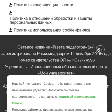

Политика конфиденциальности

Политика в отношении обработки и защиты
персональных данных

Политика использования cookie-файлов
Сетевое издание «Газета педагогов» (6+)
+
6
зарегистрировано Роскомнадзором 14 декабря 2018 года
Номер свидетельства ЭЛ № ФС77-74596
Учредитель – Инновационный образовательный центр
«Мой университет»
Главный редактор – А.А. Ляшенко
Наш сайт использует Cookie, чтобы гарантировать вам
Адрес редакции: 185035 Россия, Республика Карелия, г.
максимальное удобство. Пользуясь сайтом, вы
Петрозаводск, ул. Фридриха Энгельса д.10, офис 211
подтверждаете, что согласны с
политикой использования
Телефон редакции: +7 (499) 685-10-45
Cookie
.
E-mail: gazeta@edu-family.ru
Пользуясь сайтом вы предоставляете свое согласие на