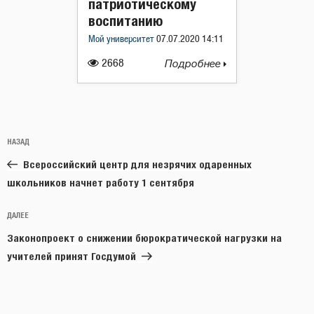
патриотическому
воспитанию
Мой университет
07.07.2020 14:11
2668
Подробнее
Навигация
Предыдущая
НАЗАД
по
запись:
записям
Всероссийский центр для незрячих одаренных
школьников начнет работу 1 сентября
Следующая
ДАЛЕЕ
запись
Законопроект о снижении бюрократической нагрузки на
учителей принят Госдумой