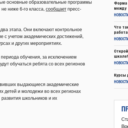
ные основные образовательные программы
Форма 
между 
не ниже 6-го класса,
сообщает
пресс-
НОВОСТ
Что та
 два этапа. Они включают контрольное
работа
е с учетом академических достижений,
НОВОСТИ
урсах и других мероприятиях.
Открой
школе!
о периода обучения, за исключением
будут обучаться ребята со всех регионов
НОВОСТИ
Курсы 
НОВОСТИ
оявивших выдающиеся академические
х детей и молодежи во всех регионах
 развития школьников и их
П
Ст
Во