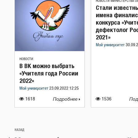
НОВОСТИ МИНИСТЕРСТВА О
Стали известн
имена финалис
конкурса «Учит
дефектолог Ро
2021»
Мой университет
30.09.
НОВОСТИ
В ВК можно выбрать
«Учителя года России
2022»
Мой университет
23.09.2022 12:25
1618
Подробнее
1536
Под
Навигация
Предыдущая
НАЗАД
по
запись: