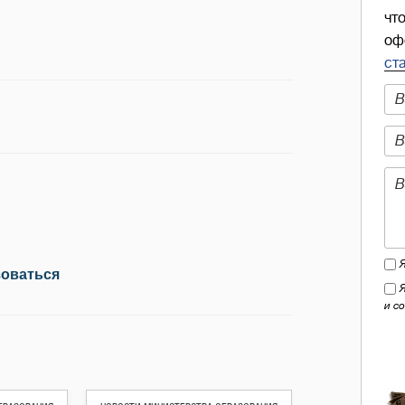
чт
оф
ст
зоваться
и с