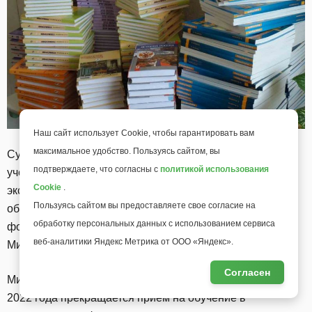
Наш сайт использует Cookie, чтобы гарантировать вам
максимальное удобство. Пользуясь сайтом, вы
Существующий федеральный перечень школьных
подтверждаете, что согласны с
политикой использования
учебников в России не содержит изданий, прошедших
Cookie
.
экспертизу на соответствие требованиям обновленных
Пользуясь сайтом вы предоставляете свое согласие на
образовательных стандартов, идет работа по
обработку персональных данных с использованием сервиса
формированию нового списка,
говорится
в письме
веб-аналитики Яндекс Метрика от ООО «Яндекс».
Минпросвещения для регионов, сообщает ТАСС.
Согласен
Минпросвещения информировало, что с 1 сентября
2022 года прекращается прием на обучение в