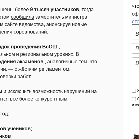
чт
лашены более
9 тысяч участников
, тогда
оф
 этом
сообщила
заместитель министра
ст
м сайте ведомства, анонсируя новые
дения соревнований.
ядок проведения ВсОШ
,
льном и региональном уровнях. В
едения экзаменов
, аналогичные тем, что
ии, — с жёстким регламентом,
оверки работ.
ы и исключить возможность нарушений на
ится всё более конкурентным.
и с
год:
ов учеников
;
иков