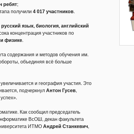
ч ребят
;
этапа получили
4 017 участников
.
 русский язык, биология, английский
ысока концентрация участников по
 и физике
.
ута содержания и методов обучения им.
обороты, объединяя всё больше
увеличивается и география участия. Это
вивается, подчеркнул
Антон Гусев
,
успех».
рматике. Как сообщил председатель
информатике ВсОШ, декан факультета
Университета ИТМО
Андрей Станкевич
,