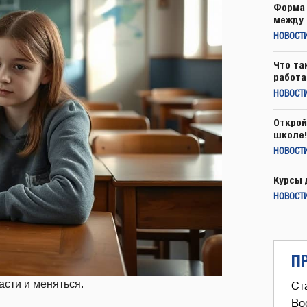
Форма 
между 
НОВОСТ
Что та
работа
НОВОСТИ
Открой
школе!
НОВОСТИ
Курсы 
НОВОСТИ
П
сти и меняться.
Ст
Во