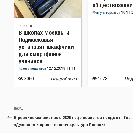
обществознан
Мой университет
10.11.
НОВОСТИ
В школах Москвы и
Подмосковья
установят шкафчики
для смартфонов
учеников
Газета педагогов
12.12.2019 14:11
3050
Подробнее
1073
Под
Навигация
Предыдущая
НАЗАД
по
запись:
В российских школах с 2026 года появится предмет
Тест
записям
«Духовная и нравственная культура России»