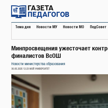
Перейти
к
содержимому
Тема дня
Новости МУ
Новости МО
ПедСовет
Минпросвещения ужесточает контро
финалистов ВсОШ
Новости министерства образования
ОПУБЛИКОВАНО
30.05.2025 12:23
МОЙ УНИВЕРСИТЕТ