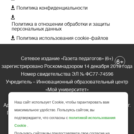

Политика конфиденциальности

Политика в отношении обработки и защиты
персональных данных

Политика использования cookie-файлов
Сетевое издание «Газета педагогов» (6+)
+
6
зарегистрировано Роскомнадзором 14 декабря 2018 года
Номер свидетельства ЭЛ № ФС77-74596
Учредитель – Инновационный образовательный центр
«Мой университет»
Главный редактор – А.А. Ляшенко
Наш сайт использует Cookie, чтобы гарантировать вам
Адрес редакции: 185035 Россия, Республика Карелия, г.
максимальное удобство. Пользуясь сайтом, вы
Петрозаводск, ул. Фридриха Энгельса д.10, офис 211
подтверждаете, что согласны с
политикой использования
Телефон редакции: +7 (499) 685-10-45
Cookie
.
E-mail: gazeta@edu-family.ru
Пользуясь сайтом вы предоставляете свое согласие на