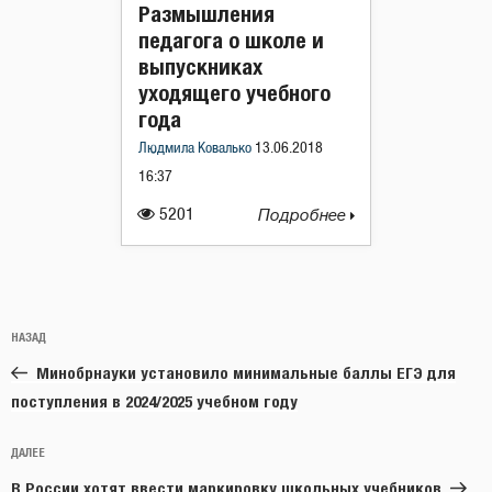
Размышления
педагога о школе и
выпускниках
уходящего учебного
года
Людмила Ковалько
13.06.2018
16:37
5201
Подробнее
Навигация
Предыдущая
НАЗАД
по
запись:
записям
Минобрнауки установило минимальные баллы ЕГЭ для
поступления в 2024/2025 учебном году
Следующая
ДАЛЕЕ
запись
В России хотят ввести маркировку школьных учебников