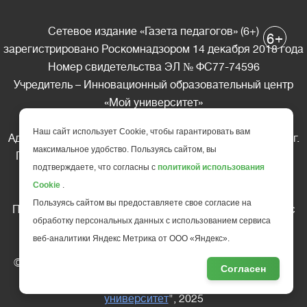
Сетевое издание «Газета педагогов» (6+)
+
6
зарегистрировано Роскомнадзором 14 декабря 2018 года
Номер свидетельства ЭЛ № ФС77-74596
Учредитель – Инновационный образовательный центр
«Мой университет»
Главный редактор – А.А. Ляшенко
Наш сайт использует Cookie, чтобы гарантировать вам
Адрес редакции: 185035 Россия, Республика Карелия, г.
максимальное удобство. Пользуясь сайтом, вы
Петрозаводск, ул. Фридриха Энгельса д.10, офис 211
подтверждаете, что согласны с
политикой использования
Телефон редакции: +7 (499) 685-10-45
Cookie
.
E-mail: gazeta@edu-family.ru
Пользуясь сайтом вы предоставляете свое согласие на
Перепечатка материалов газеты допускается только c
обработку персональных данных с использованием сервиса
письменного разрешения редакции
веб-аналитики Яндекс Метрика от ООО «Яндекс».
Ссылка на «Газету педагогов» обязательна.
© АНО ДПО "Инновационный образовательный центр
Согласен
повышения квалификации и переподготовки "
Мой
университет
", 2025