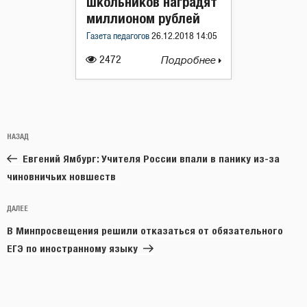
школьников наградят
миллионом рублей
Газета педагогов
26.12.2018 14:05
2472
Подробнее
Навигация
Предыдущая
НАЗАД
по
запись:
записям
Евгений Ямбург: Учителя России впали в панику из-за
чиновничьих новшеств
Следующая
ДАЛЕЕ
запись
В Минпросвещения решили отказаться от обязательного
ЕГЭ по иностранному языку