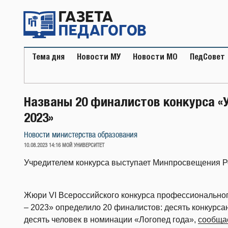
Перейти
к
содержимому
Тема дня
Новости МУ
Новости МО
ПедСовет
Названы 20 финалистов конкурса «
2023»
Новости министерства образования
ОПУБЛИКОВАНО
10.08.2023 14:16
МОЙ УНИВЕРСИТЕТ
Учредителем конкурса выступает Минпросвещения Р
Жюри VI Всероссийского конкурса профессиональног
– 2023» определило 20 финалистов: десять конкурса
десять человек в номинации «Логопед года»,
сообща