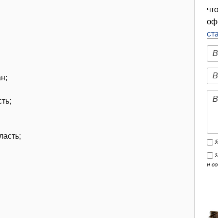
чт
оф
ст
н;
ть;
ласть;
и с