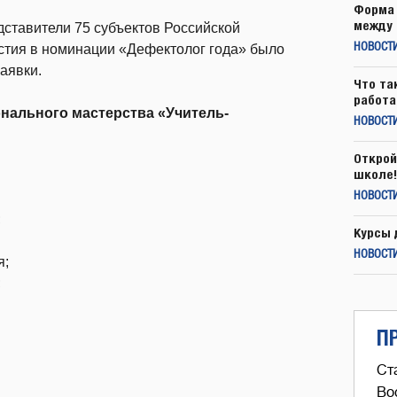
Форма 
между 
дставители 75 субъектов Российской
стия в номинации «Дефектолог года» было
НОВОСТ
аявки.
Что та
работа
нального мастерства «Учитель-
НОВОСТИ
Открой
школе!
НОВОСТИ
;
Курсы 
НОВОСТИ
я;
;
П
Ст
Во