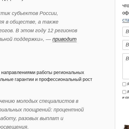
чт
оф
ктик субъектов России,
ст
ля в обществе, а также
огов. В этом году 12 регионов
льной поддержки», —
приводит
ми направлениями работы региональных
альные гарантии и профессиональный рост
и с
ечению молодых специалистов в
риальных поощрений: процентной
работу, разовых выплат и
росвещения.