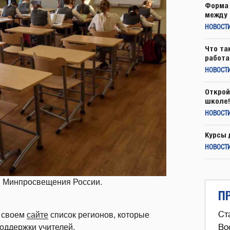
Форма 
между 
НОВОСТ
Что та
работа
НОВОСТИ
Открой
школе!
НОВОСТИ
Курсы 
НОВОСТИ
м Минпросвещения России.
П
Ст
а своем
сайте
список регионов, которые
Во
оддержки учителей.