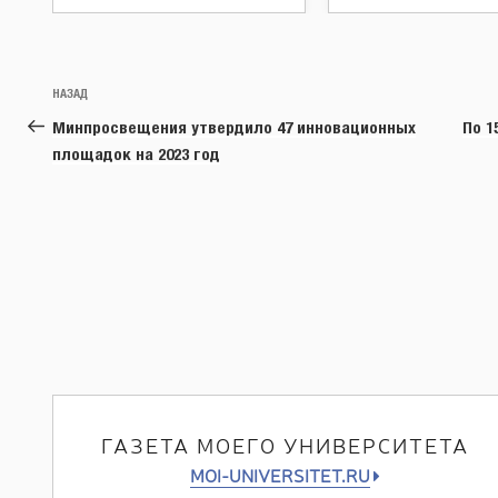
Навигация
Предыдущая
НАЗАД
по
запись:
Минпросвещения утвердило 47 инновационных
По 1
записям
площадок на 2023 год
ГАЗЕТА МОЕГО УНИВЕРСИТЕТА
MOI-UNIVERSITET.RU