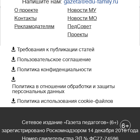
Напишите нам:
gazeta@edu-family.ru
О проекте
Новости МУ
Контакты
Новости МО
Рекламодателям
ПедСовет
Проекты

Требования к публикации статей

Пользовательское соглашение

Политика конфиденциальности

Политика в отношении обработки и защиты
персональных данных

Политика использования cookie-файлов
Сетевое издание «Газета педагогов» (6+)
+
6
зарегистрировано Роскомнадзором 14 декабря 2018 года
Номер свидетельства ЭЛ № ФС77-74596