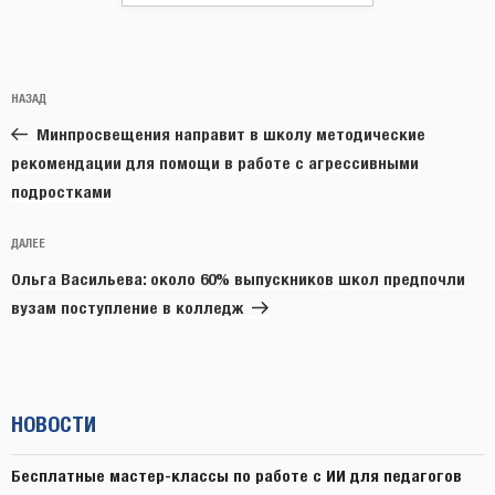
Навигация
Предыдущая
НАЗАД
по
запись:
записям
Минпросвещения направит в школу методические
рекомендации для помощи в работе с агрессивными
подростками
Следующая
ДАЛЕЕ
запись
Ольга Васильева: около 60% выпускников школ предпочли
вузам поступление в колледж
НОВОСТИ
Бесплатные мастер-классы по работе с ИИ для педагогов