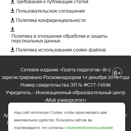

Требования к публикации статей

Пользовательское соглашение

Политика конфиденциальности

Политика в отношении обработки и защиты
персональных данных

Политика использования cookie-файлов
Сетевое издание «Газета педагогов» (6+)
+
6
зарегистрировано Роскомнадзором 14 декабря 2018 года
Номер свидетельства ЭЛ № ФС77-74596
Учредитель – Инновационный образовательный центр
«Мой университет»
Главный редактор – А.А. Ляшенко
Наш сайт использует Cookie, чтобы гарантировать вам
Адрес редакции: 185035 Россия, Республика Карелия, г.
максимальное удобство. Пользуясь сайтом, вы
Петрозаводск, ул. Фридриха Энгельса д.10, офис 211
подтверждаете, что согласны с
политикой использования
Телефон редакции: +7 (499) 685-10-45