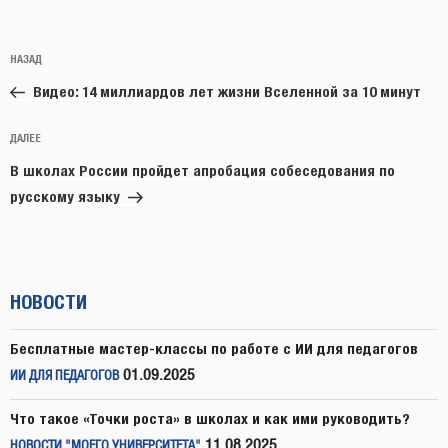
Навигация
Предыдущая
НАЗАД
по
запись:
записям
Видео: 14 миллиардов лет жизни Вселенной за 10 минут
Следующая
ДАЛЕЕ
запись
В школах России пройдет апробация собеседования по
русскому языку
НОВОСТИ
Бесплатные мастер-классы по работе с ИИ для педагогов
01.09.2025
ИИ ДЛЯ ПЕДАГОГОВ
Что такое «Точки роста» в школах и как ими руководить?
11.08.2025
НОВОСТИ "МОЕГО УНИВЕРСИТЕТА"