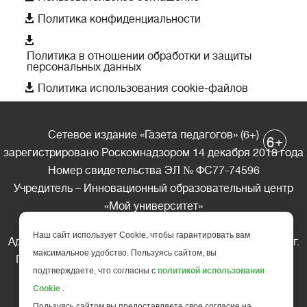

Политика конфиденциальности

Политика в отношении обработки и защиты
персональных данных

Политика использования cookie-файлов
Сетевое издание «Газета педагогов» (6+)
+
6
зарегистрировано Роскомнадзором 14 декабря 2018 года
Номер свидетельства ЭЛ № ФС77-74596
Учредитель – Инновационный образовательный центр
«Мой университет»
Главный редактор – А.А. Ляшенко
Наш сайт использует Cookie, чтобы гарантировать вам
Адрес редакции: 185035 Россия, Республика Карелия, г.
максимальное удобство. Пользуясь сайтом, вы
Петрозаводск, ул. Фридриха Энгельса д.10, офис 211
подтверждаете, что согласны с
политикой использования
Телефон редакции: +7 (499) 685-10-45
Cookie
.
E-mail: gazeta@edu-family.ru
Пользуясь сайтом вы предоставляете свое согласие на