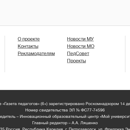
О проекте
Новости МУ
Контакты
Новости МО
Рекламодателям
ПедСовет
Проекты
 «Газета педагогов» (6+) зарегистрировано Роскомнадзором 14 д
Номер свидетельства ЭЛ № ФС77-74596
едитель – Инновационный образовательный центр «Мой универси
Главный редактор – А.А. Ляшенко
35 Россия, Республика Карелия, г. Петрозаводск, ул. Фридриха Эн