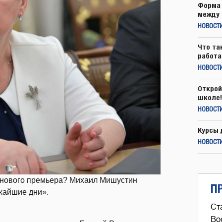
Форма 
между 
НОВОСТ
Что та
работа
НОВОСТИ
Открой
школе!
НОВОСТИ
Курсы 
НОВОСТИ
е нового премьера? Михаил Мишустин
П
жайшие дни».
Ст
Во