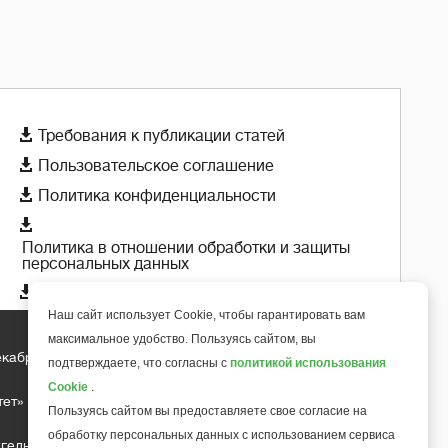

Требования к публикации статей

Пользовательское соглашение

Политика конфиденциальности

Политика в отношении обработки и защиты
персональных данных

Политика использования cookie-файлов
Наш сайт использует Cookie, чтобы гарантировать вам
максимальное удобство. Пользуясь сайтом, вы
екабря 2018 года
+
подтверждаете, что согласны с
политикой использования
6
Cookie
.
тет»
Пользуясь сайтом вы предоставляете свое согласие на
обработку персональных данных с использованием сервиса
гельса д.10, офис 211