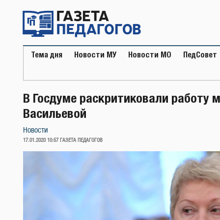
Перейти
к
содержимому
Тема дня
Новости МУ
Новости МО
ПедСовет
В Госдуме раскритиковали работу 
Васильевой
Новости
ОПУБЛИКОВАНО
17.01.2020 10:57
ГАЗЕТА ПЕДАГОГОВ