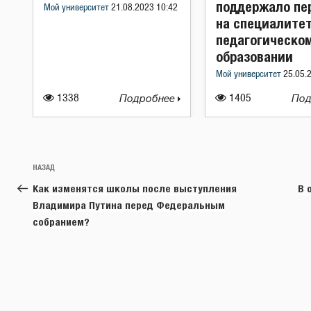
поддержало пе
Мой университет
21.08.2023 10:42
на специалитет
педагогическо
образовании
Мой университет
25.05.
1338
Подробнее
1405
Под
Навигация
Предыдущая
НАЗАД
по
запись:
Как изменятся школы после выступления
В 
записям
Владимира Путина перед Федеральным
собранием?