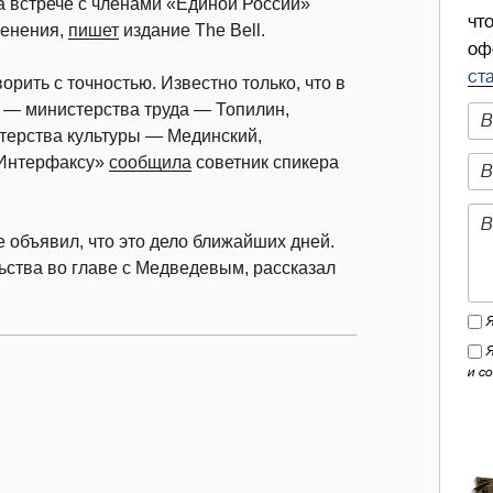
 встрече с членами «Единой России»
чт
менения,
пишет
издание The Bell.
оф
ст
орить с точностью. Известно только, что в
в — министерства труда — Топилин,
терства культуры — Мединский,
«Интерфаксу»
сообщила
советник спикера
 объявил, что это дело ближайших дней.
ьства во главе с Медведевым, рассказал
и с